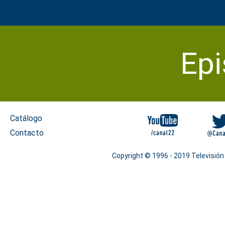
Epi
Catálogo
Las islas del tesoro
Ep. 1
Contacto
El poder del pueblo
Ep. 2
Copyright © 1996 - 2019 Televisión
La revolución
Ep. 3
Dinero sucio
Ep. 4
Súper potencia
Ep. 5