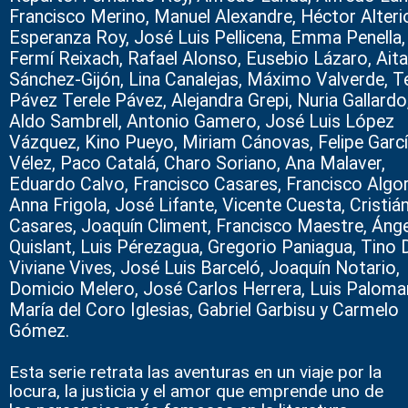
Francisco Merino, Manuel Alexandre, Héctor Alteri
Esperanza Roy, José Luis Pellicena, Emma Penella,
Fermí Reixach, Rafael Alonso, Eusebio Lázaro, Ait
Sánchez-Gijón, Lina Canalejas, Máximo Valverde, T
Pávez Terele Pávez, Alejandra Grepi, Nuria Gallardo
Aldo Sambrell, Antonio Gamero, José Luis López
Vázquez, Kino Pueyo, Miriam Cánovas, Felipe Garc
Vélez, Paco Catalá, Charo Soriano, Ana Malaver,
Eduardo Calvo, Francisco Casares, Francisco Algor
Anna Frigola, José Lifante, Vicente Cuesta, Cristiá
Casares, Joaquín Climent, Francisco Maestre, Ánge
Quislant, Luis Pérezagua, Gregorio Paniagua, Tino D
Viviane Vives, José Luis Barceló, Joaquín Notario,
Domicio Melero, José Carlos Herrera, Luis Palomar
María del Coro Iglesias, Gabriel Garbisu y Carmelo
Gómez.
Esta serie retrata las aventuras en un viaje por la
locura, la justicia y el amor que emprende uno de